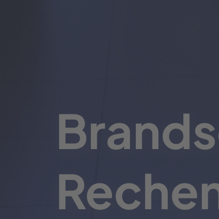
Brands
Rechen