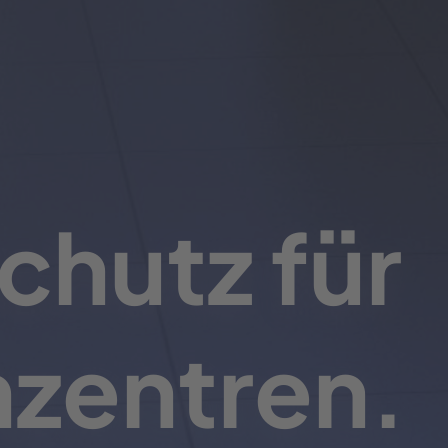
chutz für
zentren.