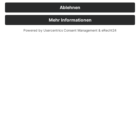
werden. Die zum Einsatz kommenden
Produkte zeichnen sich durch eine hohe
Qualität aus, sind geprüft und zertifiziert.
Dadurch ergeben sich eine langfristige
Betriebssicherheit sowie minimale
Ausfallzeiten.
Brandschutz ist kein Produkt – sondern ein
System aus Verantwortung, Erfahrung und
Präzision.
Unsere Leistungen im Überblick
Brandmeldeanlagen