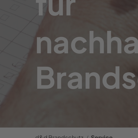
für
nachha
Brands
d&d Brandschutz
Service