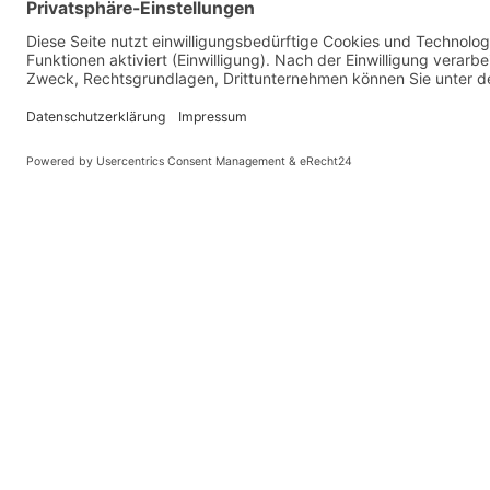
Wir freuen uns
Interesse.
Gerne stehen wir Ihnen bei Fragen zu
d & d Brandschutzsysteme GmbH
Im Erlengrund 3
46149 Oberhausen
Telefon
0208 625755 - 0
Telefax 0208 625755 - 19
info@dd-brandschutzsysteme.de
Notdienst-24h
-Nr.
0171 7494419