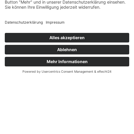
26.01.2026 10:32
Regelmäßige Wartung
von Löschanlagen als
wirtschaftlicher Hebel
Stationäre Löschanlagen sind ein
zentraler Bestandteil des vorbeugenden
Brandschutzes in Industrieanlagen und
kritischen Infrastrukturen. Dennoch wird
ihr Wartungs- und Servicebedarf in vielen
Unternehmen unterschätzt. Die d&d
Brandschutzsysteme GmbH mit Sitz in
Oberhausen weist vor dem Hintergrund