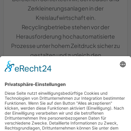
Zerkleinerungsanlagen in der
Kreislaufwirtschaft ein.
Recyclingbetriebe stehen vor der
Herausforderung hochautomatisierte
Prozesse unter hohem Zeitdruck sicher zu
gestalten und zugleich den
Brandgefahren zu begegnen, die durch
die unsachgemäße Entsorgung von
Lithium-Ionen-Akkus, brennbaren
Materialien und mechanischer Reibung
ausgehen.
Whitepaper zeigt 
Weiterlesen …